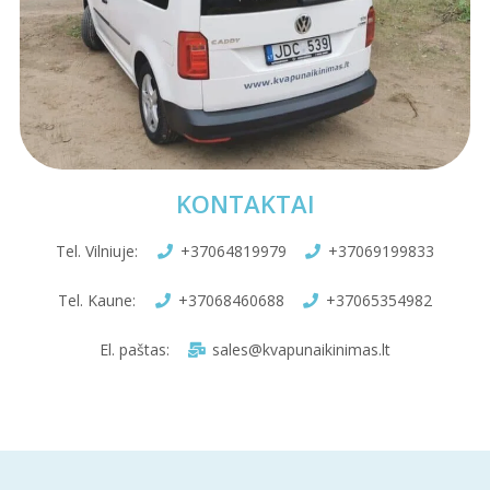
t
i
v
e
:
KONTAKTAI
Tel. Vilniuje:
+37064819979
+37069199833
Tel. Kaune:
+37068460688
+37065354982
El. paštas:
sales@kvapunaikinimas.lt